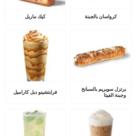
كرواسان بالجبنة
كيك ماربل
برتزل سوبريم بالسبانخ
فرابتشينو دبل كاراميل
وجبنة الفيتا