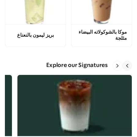
موكا بالشوكولاته البيضاء
بريز ليمون بالنعناع
مثلجة
Explore our Signatures