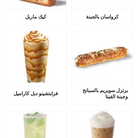
كرواسان بالجبنة
كيك ماربل
برتزل سوبريم بالسبانخ
فرابتشينو دبل كاراميل
وجبنة الفيتا