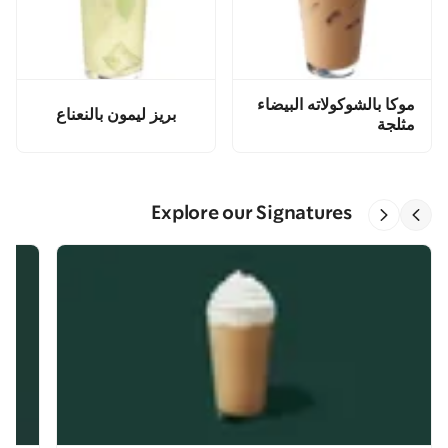
موكا بالشوكولاته البيضاء
بريز ليمون بالنعناع
مثلجة
Explore our Signatures