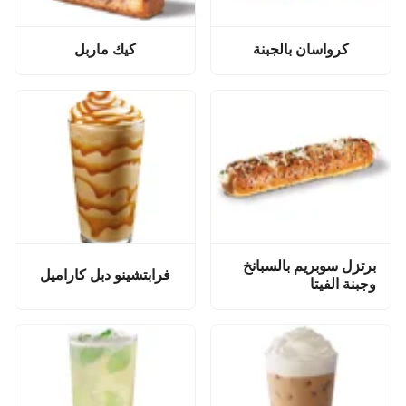
كرواسان بالجبنة
كيك ماربل
برتزل سوبريم بالسبانخ
فرابتشينو دبل كاراميل
وجبنة الفيتا