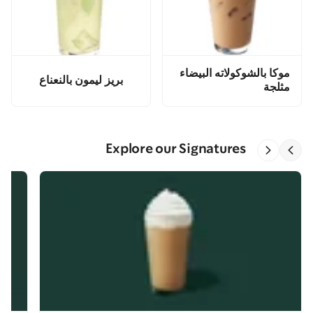
موكا بالشوكولاته البيضاء
بريز ليمون بالنعناع
مثلجة
Explore our Signatures