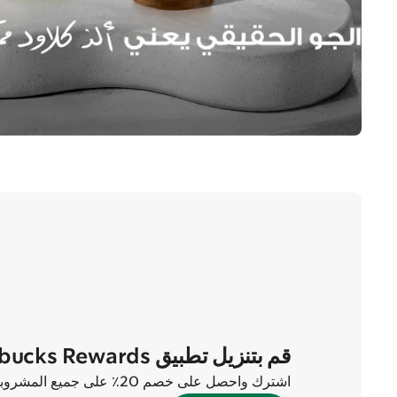
قم بتنزيل تطبيق Starbucks Rewards الآن
اشترك واحصل على خصم 20٪ على جميع المشروبات في أول طلبين لك!