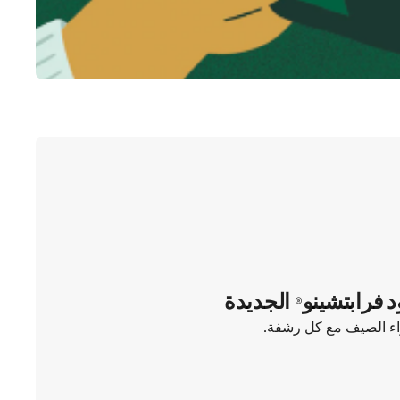
د فرابتشينو® الجديدة
واء الصيف مع كل رشفة.