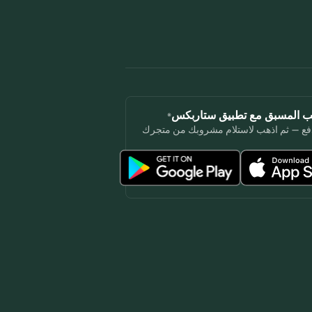
لب المسبق مع تطبيق ستاربكس®
فع — ثم اذهب لاستلام مشروبك من متجرك