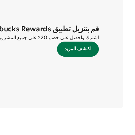
قم بتنزيل تطبيق Starbucks Rewards الآن
اشترك واحصل على خصم 20٪ على جميع المشروبات في أول طلبين لك!
اكتشف المزيد