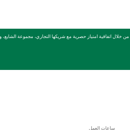
ربكس في الشرق الأوسط منذ عام 1999 وذلك من خلال اتفاقية امتياز حصرية مع شريكها التجا
ساعات العمل