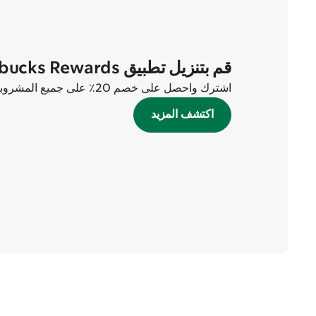
قم بتنزيل تطبيق Starbucks Rewards الآن
اشترك واحصل على خصم 20٪ على جميع المشروبات في أول طلبين لك!
اكتشف المزيد