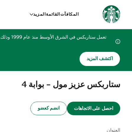
المكافآت
القائمة
المزيد
تعمل ستا
اكتشف المزيد
ستاربكس عزيز مول - بوابة 4
انضم كعضو
احصل على الاتجاهات
العنوان