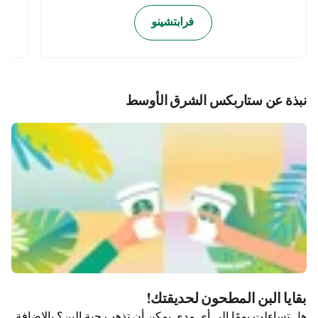
فرابتشينو
نبذة عن ستاربكس الشرق الأوسط
بقايا البن المطحون لحديقتك!
هل تساءلت يومًا إلى أي مدى يمكن أن تذهب حبة البن؟ بالإضافة