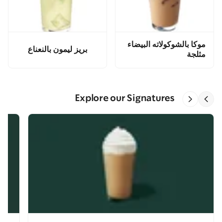
موكا بالشوكولاته البيضاء
بريز ليمون بالنعناع
مثلجة
Explore our Signatures