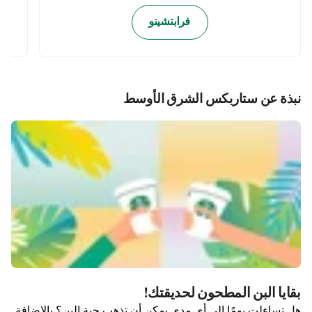
فرابتشينو
نبذة عن ستاربكس الشرق الأوسط
بقايا البن المطحون لحديقتك!
هل تساءلت يومًا إلى أي مدى يمكن أن تذهب حبة البن؟ بالإضافة