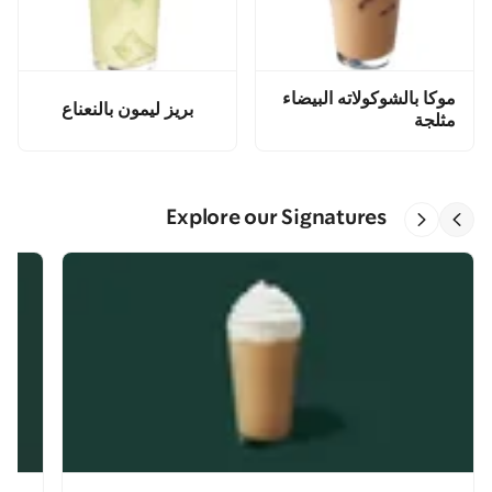
موكا بالشوكولاته البيضاء
بريز ليمون بالنعناع
مثلجة
Explore our Signatures