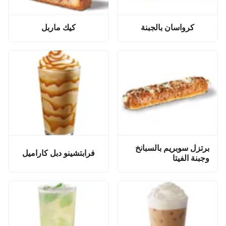
كرواسان بالجبنة
كيك ماربل
برتزل سوبريم بالسبانخ
فرابتشينو دبل كاراميل
وجبنة الفيتا