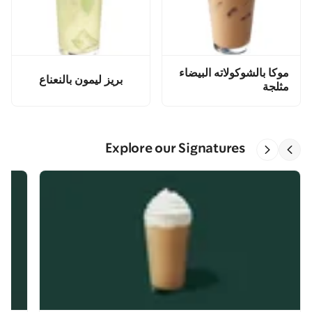
موكا بالشوكولاته البيضاء
بريز ليمون بالنعناع
مثلجة
Explore our Signatures