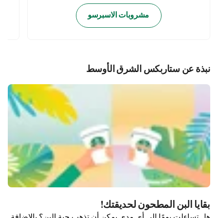
مشروبات الاسبرسو
نبذة عن ستاربكس الشرق الأوسط
بقايا البن المطحون لحديقتك!
هل تساءلت يومًا إلى أي مدى يمكن أن تذهب حبة البن؟ بالإضافة