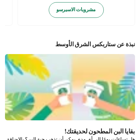
مشروبات الاسبرسو
نبذة عن ستاربكس الشرق الأوسط
بقايا البن المطحون لحديقتك!
هل تساءلت يومًا إلى أي مدى يمكن أن تذهب حبة البن؟ بالإضافة