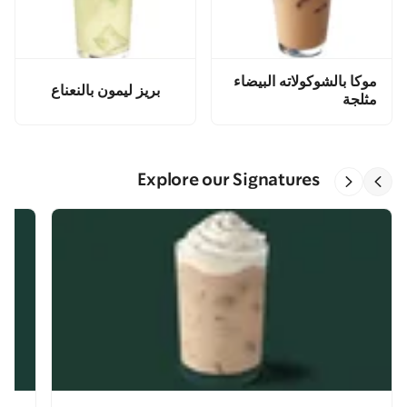
موكا بالشوكولاته البيضاء
بريز ليمون بالنعناع
مثلجة
Explore our Signatures