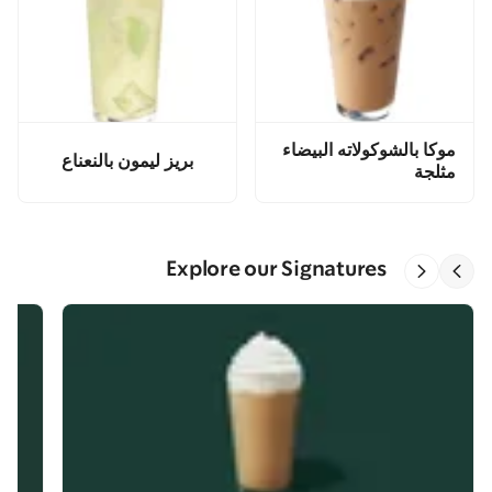
موكا بالشوكولاته البيضاء
بريز ليمون بالنعناع
مثلجة
Explore our Signatures