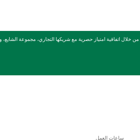
ربكس في الشرق الأوسط منذ عام 1999 وذلك من خلال اتفاقية امتياز حصرية مع شريكها التجا
ساعات العمل