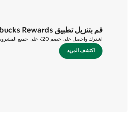
قم بتنزيل تطبيق Starbucks Rewards الآن
اشترك واحصل على خصم 20٪ على جميع المشروبات في أول طلبين لك!
اكتشف المزيد