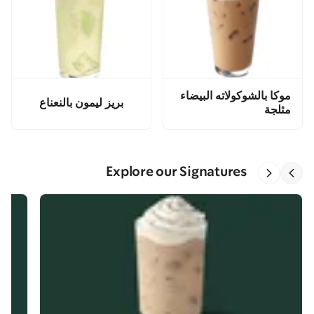
موكا بالشوكولاته البيضاء
بريز ليمون بالنعناع
مثلجة
Explore our Signatures