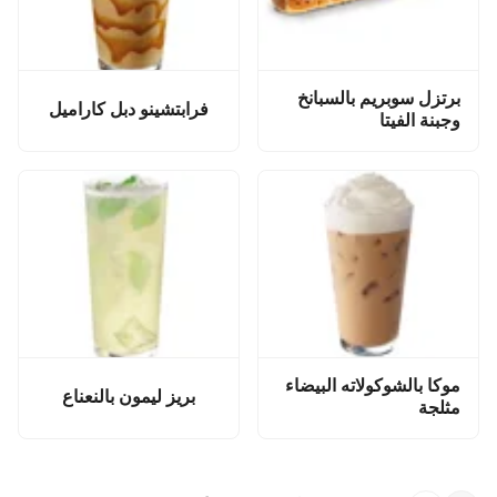
برتزل سوبريم بالسبانخ
فرابتشينو دبل كاراميل
وجبنة الفيتا
موكا بالشوكولاته البيضاء
بريز ليمون بالنعناع
مثلجة