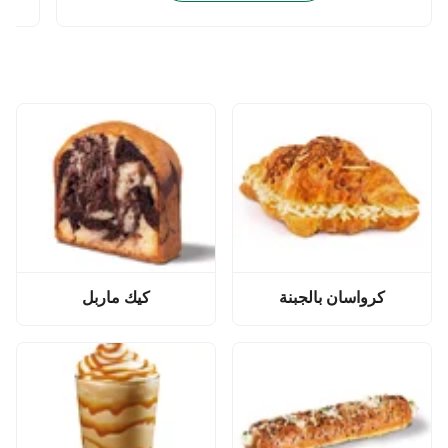
كرواسان بالجبنة
كيك ماربل