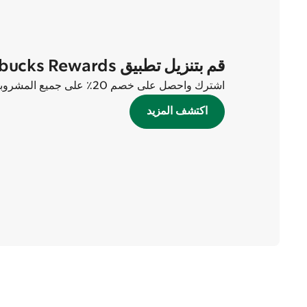
قم بتنزيل تطبيق Starbucks Rewards الآن
اشترك واحصل على خصم 20٪ على جميع المشروبات في أول طلبين لك!
اكتشف المزيد