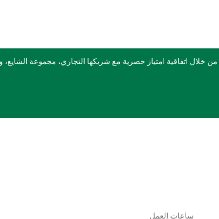
ربكس في الشرق الأوسط منذ عام 1999 وذلك من خلال اتفاقية امتياز حصرية مع شريكها التجا
ساعات العمل