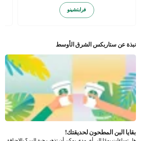
فرابتشينو
نبذة عن ستاربكس الشرق الأوسط
بقايا البن المطحون لحديقتك!
هل تساءلت يومًا إلى أي مدى يمكن أن تذهب حبة البن؟ بالإضافة