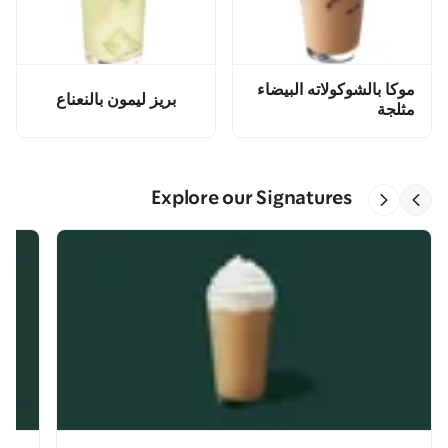
موكا بالشوكولاته البيضاء
بريز ليمون بالنعناع
مثلجة
Explore our Signatures