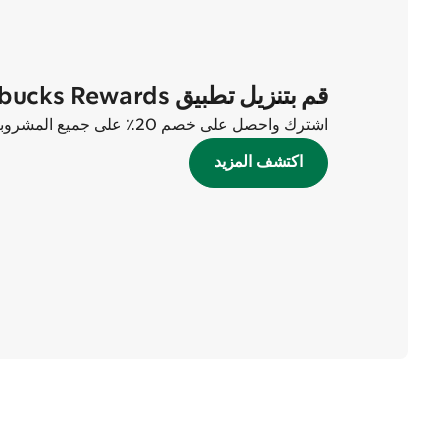
قم بتنزيل تطبيق Starbucks Rewards الآن
اشترك واحصل على خصم 20٪ على جميع المشروبات في أول طلبين لك!
اكتشف المزيد