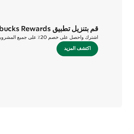
قم بتنزيل تطبيق Starbucks Rewards الآن
اشترك واحصل على خصم 20٪ على جميع المشروبات في أول طلبين لك!
اكتشف المزيد