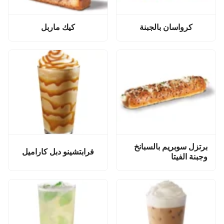
كرواسان بالجبنة
كيك ماربل
برتزل سوبريم بالسبانخ
فرابتشينو دبل كاراميل
وجبنة الفيتا