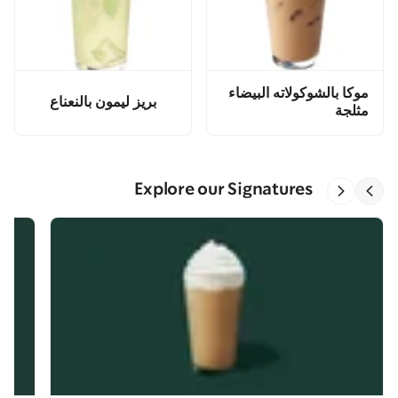
موكا بالشوكولاته البيضاء
بريز ليمون بالنعناع
مثلجة
Explore our Signatures