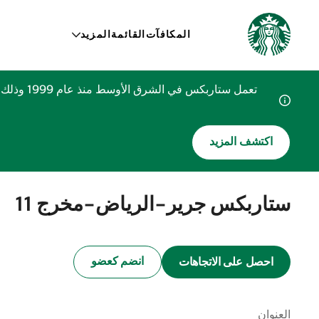
المكافآت
القائمة
المزيد
تعمل ستا
اكتشف المزيد
ستاربكس جرير-الرياض-مخرج 11
انضم كعضو
احصل على الاتجاهات
العنوان