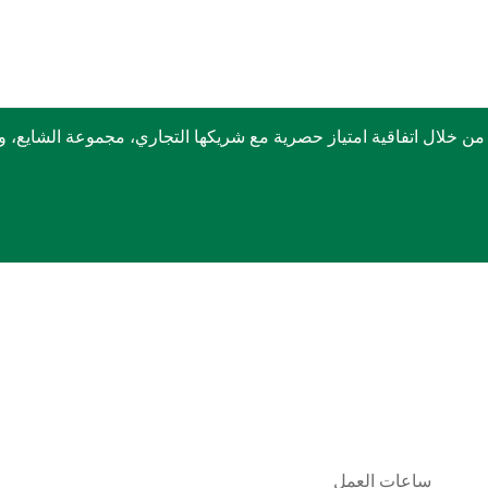
ربكس في الشرق الأوسط منذ عام 1999 وذلك من خلال اتفاقية امتياز حصرية مع شريكها التجا
ساعات العمل