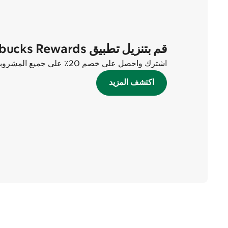
قم بتنزيل تطبيق Starbucks Rewards الآن
اشترك واحصل على خصم 20٪ على جميع المشروبات في أول طلبين لك!
اكتشف المزيد