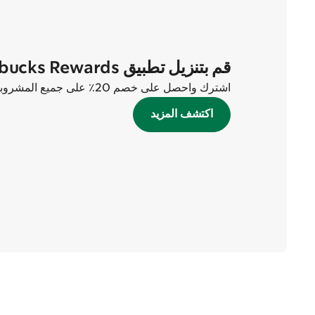
قم بتنزيل تطبيق Starbucks Rewards الآن
اشترك واحصل على خصم 20٪ على جميع المشروبات في أول طلبين لك!
اكتشف المزيد