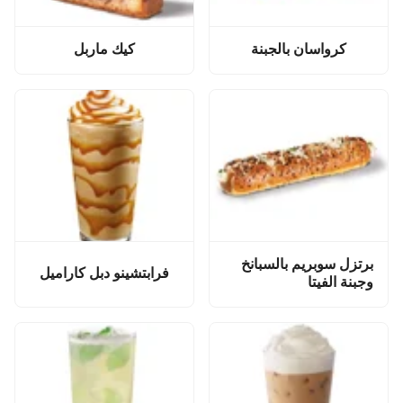
كرواسان بالجبنة
كيك ماربل
برتزل سوبريم بالسبانخ
فرابتشينو دبل كاراميل
وجبنة الفيتا