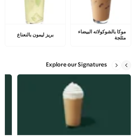
موكا بالشوكولاته البيضاء
بريز ليمون بالنعناع
مثلجة
Explore our Signatures