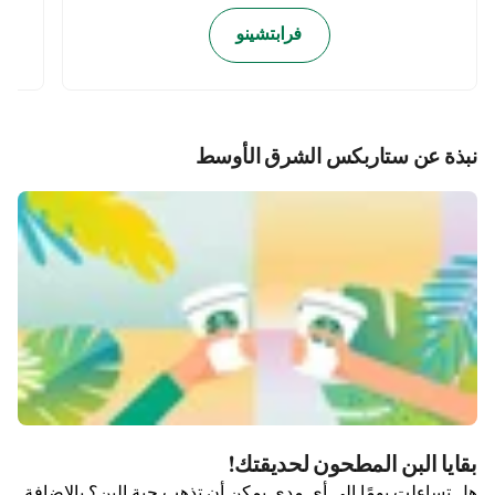
فرابتشينو
نبذة عن ستاربكس الشرق الأوسط
بقايا البن المطحون لحديقتك!
هل تساءلت يومًا إلى أي مدى يمكن أن تذهب حبة البن؟ بالإضافة