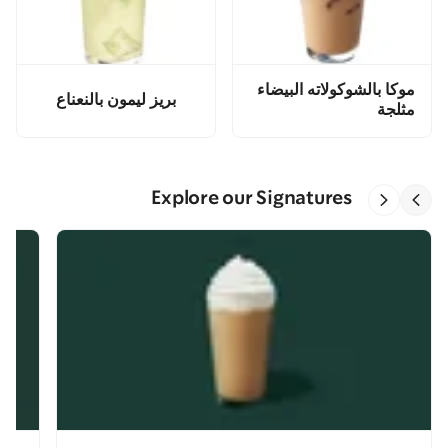
موكا بالشوكولاته البيضاء
بريز ليمون بالنعناع
مثلجة
Explore our Signatures