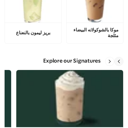
موكا بالشوكولاته البيضاء
بريز ليمون بالنعناع
مثلجة
Explore our Signatures