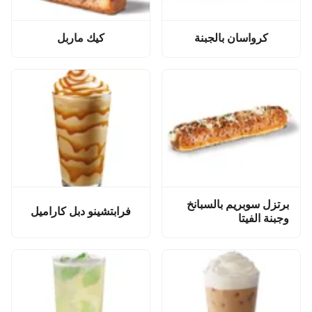
كرواسان بالجبنة
كيك ماربل
برتزل سوبريم بالسبانخ
فرابتشينو دبل كاراميل
وجبنة الفيتا