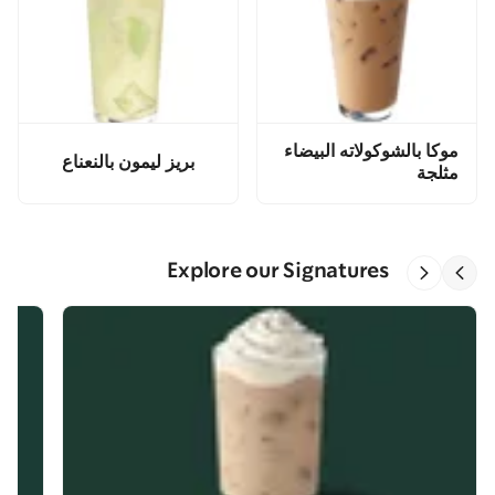
موكا بالشوكولاته البيضاء
بريز ليمون بالنعناع
مثلجة
Explore our Signatures