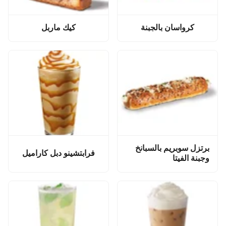
كرواسان بالجبنة
كيك ماربل
برتزل سوبريم بالسبانخ
فرابتشينو دبل كاراميل
وجبنة الفيتا