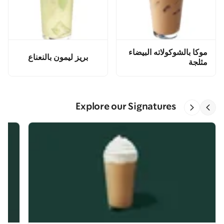
موكا بالشوكولاته البيضاء
بريز ليمون بالنعناع
مثلجة
Explore our Signatures