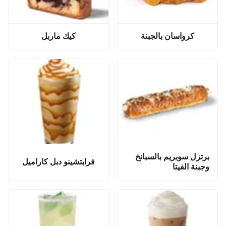
كرواسان بالجبنة
كيك ماربل
برتزل سوبريم بالسبانخ
فرابتشينو دبل كاراميل
وجبنة الفيتا