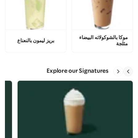
موكا بالشوكولاته البيضاء
بريز ليمون بالنعناع
مثلجة
Explore our Signatures