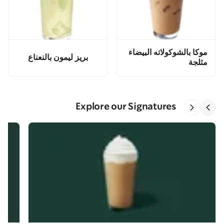
موكا بالشوكولاته البيضاء
بريز ليمون بالنعناع
مثلجة
Explore our Signatures