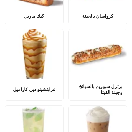
كرواسان بالجبنة
كيك ماربل
برتزل سوبريم بالسبانخ
فرابتشينو دبل كاراميل
وجبنة الفيتا