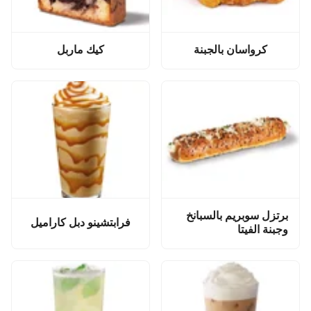
كرواسان بالجبنة
كيك ماربل
برتزل سوبريم بالسبانخ
فرابتشينو دبل كاراميل
وجبنة الفيتا