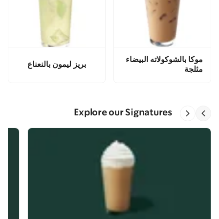
موكا بالشوكولاته البيضاء
بريز ليمون بالنعناع
مثلجة
Explore our Signatures