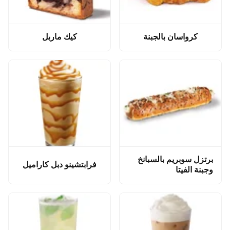
كرواسان بالجبنة
كيك ماربل
برتزل سوبريم بالسبانخ
فرابتشينو دبل كاراميل
وجبنة الفيتا