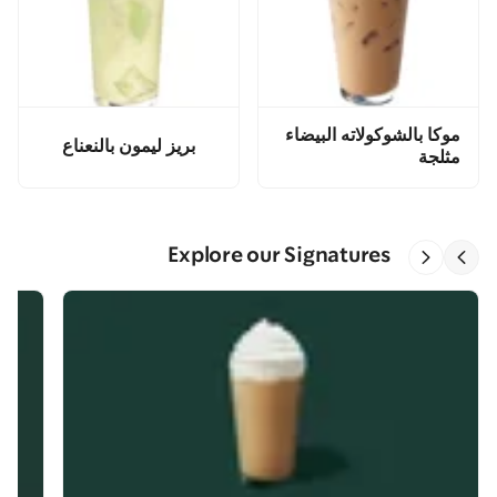
موكا بالشوكولاته البيضاء
بريز ليمون بالنعناع
مثلجة
Explore our Signatures