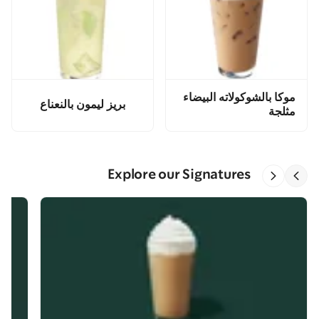
موكا بالشوكولاته البيضاء
بريز ليمون بالنعناع
مثلجة
Explore our Signatures